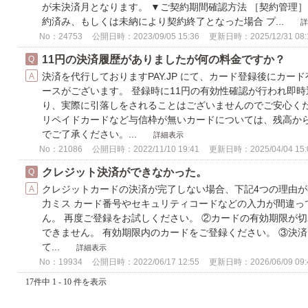
が未決済月となります。 ▼ご契約期間確認方法 ［契約管理］
約済み、もしくは未納により契約終了となった場合 プ...
詳
No：24753
公開日時：2023/09/05 15:36
更新日時：2025/12/31 08:
11円の決済履歴がありましたが何の料金ですか？
決済を代行しておりますPAY.JP にて、カード登録後にカ
ースがございます。 登録時に11円の有効性確認が行われ即
り、実際に引落しをされることはございませんのでご安心くだ
リペイドカードなど与信枠が無いカードについては、残高か
でご了承ください。...
詳細表示
No：21086
公開日時：2022/11/10 19:41
更新日時：2025/04/04 15:
クレジット決済ができなかった。
クレジットカードの決済が完了しない場合、下記4つの理由が
力ミス カード番号やセキュリティコードなどの入力が間違っ
ん。 再度ご登録をお試しください。 ②カードの有効期限が切
できません。 有効期限内のカードをご登録ください。 ③決
て...
詳細表示
No：19934
公開日時：2022/06/17 12:55
更新日時：2026/06/09 09:
17件中 1 - 10 件を表示