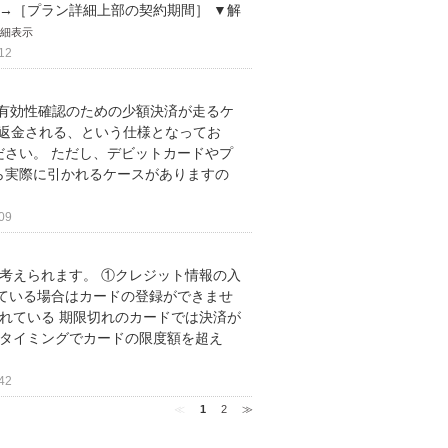
→［プラン詳細上部の契約期間］ ▼解
細表示
12
ード有効性確認のための少額決済が走るケ
時返金される、という仕様となってお
さい。 ただし、デビットカードやプ
ら実際に引かれるケースがありますの
09
考えられます。 ①クレジット情報の入
ている場合はカードの登録ができませ
れている 期限切れのカードでは決済が
済タイミングでカードの限度額を超え
42
≪
1
2
≫