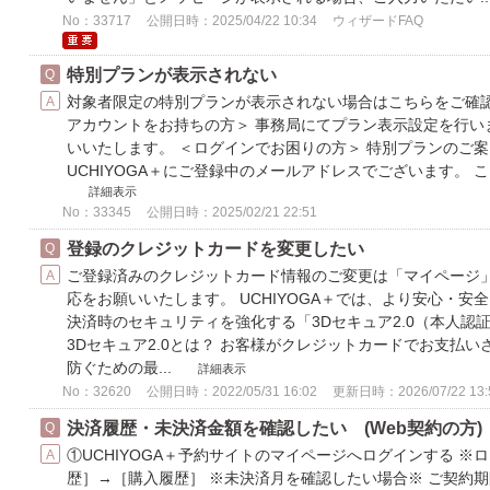
No：33717
公開日時：2025/04/22 10:34
ウィザードFAQ
特別プランが表示されない
対象者限定の特別プランが表示されない場合はこちらをご確認く
アカウントをお持ちの方＞ 事務局にてプラン表示設定を行い
いいたします。 ＜ログインでお困りの方＞ 特別プランのご
UCHIYOGA＋にご登録中のメールアドレスでございます。 こち
詳細表示
No：33345
公開日時：2025/02/21 22:51
登録のクレジットカードを変更したい
ご登録済みのクレジットカード情報のご変更は「マイページ
応をお願いいたします。 UCHIYOGA＋では、より安心・
決済時のセキュリティを強化する「3Dセキュア2.0（本人認
3Dセキュア2.0とは？ お客様がクレジットカードでお支払
防ぐための最...
詳細表示
No：32620
公開日時：2022/05/31 16:02
更新日時：2026/07/22 13:
決済履歴・未決済金額を確認したい (Web契約の方)
①UCHIYOGA＋予約サイトのマイページへログインする ※
歴］→［購入履歴］ ※未決済月を確認したい場合※ ご契約