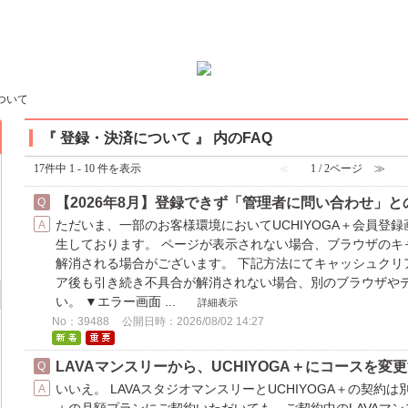
ついて
『 登録・決済について 』 内のFAQ
17件中 1 - 10 件を表示
≪
1 / 2ページ
≫
【2026年8月】登録できず「管理者に問い合わせ」
ただいま、一部のお客様環境においてUCHIYOGA＋会員登
生しております。 ページが表示されない場合、ブラウザのキ
解消される場合がございます。 下記方法にてキャッシュクリ
ア後も引き続き不具合が解消されない場合、別のブラウザや
い。 ▼エラー画面 ...
詳細表示
No：39488
公開日時：2026/08/02 14:27
LAVAマンスリーから、UCHIYOGA＋にコースを
いいえ。 LAVAスタジオマンスリーとUCHIYOGA＋の契約は