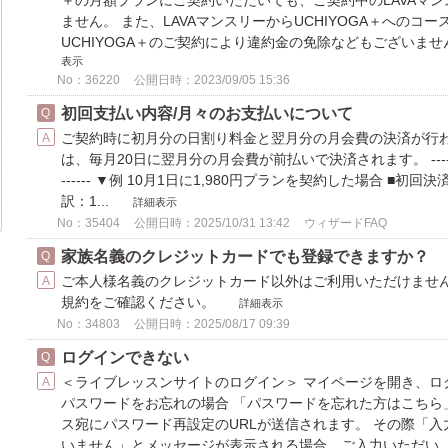
＋の月額プランにご契約いただいても、ご契約中のLAVAマ
ません。 また、LAVAマンスリーからUCHIYOGA＋へのコ
UCHIYOGA＋のご契約により違約金の免除などもございません
表示
No：36220
公開日時：2023/09/05 15:36
初回支払い内容/月々のお支払いについて
ご契約時に初月分の日割り料金と翌月分の月会費の決済が行わ
は、毎月20日に翌月分の月会費が前払いで決済されます。 --------------------
------ ▼例 10月1日に1,980円プランを契約した場合 ■初
訳：1...
詳細表示
No：35404
公開日時：2025/10/31 13:42
ウィザードFAQ
家族名義のクレジットカードでも登録できますか？
ご本人様名義のクレジットカード以外はご利用いただけません
規約をご確認ください。
詳細表示
No：34803
公開日時：2025/08/17 09:39
ログインできない
＜ライブレッスンサイトのログイン＞ マイページを開き、
パスワードをお忘れの場合 「パスワードを忘れた方はこちら
ス宛にパスワード再設定のURLが送信されます。 その際「
いません」とメッセージが表示される場合、ご入力いただい..