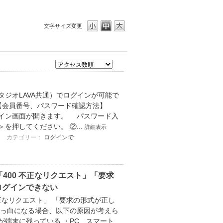
文字サイズ変更
スタジオLAVA共通）でログインが可能で
【会員番号、パスワード確認方法】
ログイン画面が開きます。 パスワード入
押してください。 ②...
詳細表示
カテゴリー：
ログインで
」「400 不正なリクエスト」「要求
ログインできない
不正なリクエスト」 「要求の形式が正し
真っ白になる場合、以下の原因が考えら
）が端末に残っている ・PC、スマート