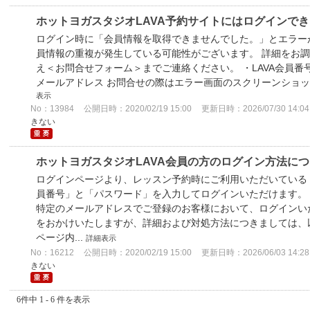
ホットヨガスタジオLAVA予約サイトにはログインできる
ログイン時に「会員情報を取得できませんでした。」とエラーが表
員情報の重複が発生している可能性がございます。 詳細をお
え＜お問合せフォーム＞までご連絡ください。 ・LAVA会員番号
メールアドレス お問合せの際はエラー画面のスクリーンショット
表示
No：13984
公開日時：2020/02/19 15:00
更新日時：2026/07/30 14:04
きない
ホットヨガスタジオLAVA会員の方のログイン方法に
ログインページより、レッスン予約時にご利用いただいている 「
員番号」と「パスワード」を入力してログインいただけます。
特定のメールアドレスでご登録のお客様において、ログインい
をおかけいたしますが、詳細および対処方法につきましては、
ページ内...
詳細表示
No：16212
公開日時：2020/02/19 15:00
更新日時：2026/06/03 14:28
きない
6件中 1 - 6 件を表示