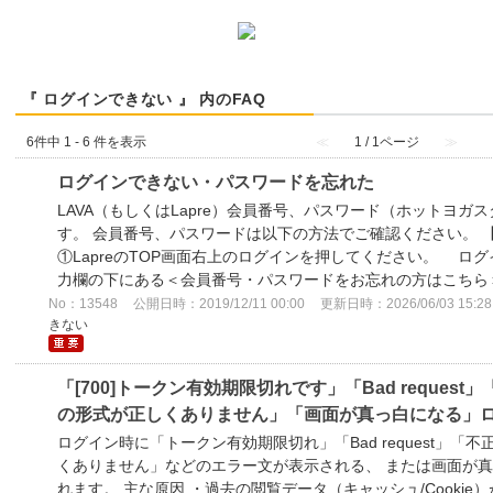
『 ログインできない 』 内のFAQ
6件中 1 - 6 件を表示
≪
1 / 1ページ
≫
ログインできない・パスワードを忘れた
LAVA（もしくはLapre）会員番号、パスワード（ホットヨガ
す。 会員番号、パスワードは以下の方法でご確認ください。 
①LapreのTOP画面右上のログインを押してください。 
力欄の下にある＜会員番号・パスワードをお忘れの方はこちら＞を
No：13548
公開日時：2019/12/11 00:00
更新日時：2026/06/03 15:28
きない
「[700]トークン有効期限切れです」「Bad request
の形式が正しくありません」「画面が真っ白になる」
ログイン時に「トークン有効期限切れ」「Bad request」「
くありません」などのエラー文が表示される、 または画面が
れます。 主な原因 ・過去の閲覧データ（キャッシュ/Cookie