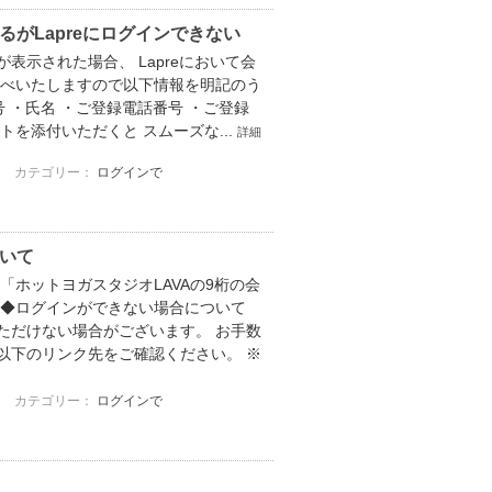
がLapreにログインできない
示された場合、 Lapreにおいて会
調べいたしますので以下情報を明記のう
 ・氏名 ・ご登録電話番号 ・ご登録
を添付いただくと スムーズな...
詳細
カテゴリー：
ログインで
ついて
ホットヨガスタジオLAVAの9桁の会
 ◆ログインができない場合について
ただけない場合がございます。 お手数
以下のリンク先をご確認ください。 ※
カテゴリー：
ログインで