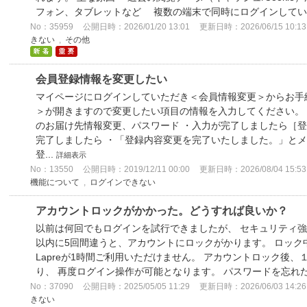
フォン、タブレットなど 複数の端末で同時にログインしている ・Sa
No：35959
公開日時：2026/01/20 13:01
更新日時：2026/06/15 10:13
きない
,
その他
会員登録情報を変更したい
マイページにログインしていただき＜会員情報変更＞からお手
＞が開きますので変更したい項目の情報を入力してください。
のお届け先情報変更、パスワード ・入力が完了しましたら［登
完了しましたら ・「登録内容変更を完了いたしました。」とメッ
登...
詳細表示
No：13550
公開日時：2019/12/11 00:00
更新日時：2026/08/04 15:53
機能について
,
ログインできない
アカウントロックがかかった。どうすれば良いか？
以前は何回でもログインを試行できましたが、 セキュリティ強化の
以内に5回間違うと、アカウントにロックがかります。 ロック中
Lapreが1時間ご利用いただけません。 アカウントロック後
り、 再度ログイン操作が可能となります。 パスワードを忘れた
No：37090
公開日時：2025/05/05 11:29
更新日時：2026/06/03 14:26
きない