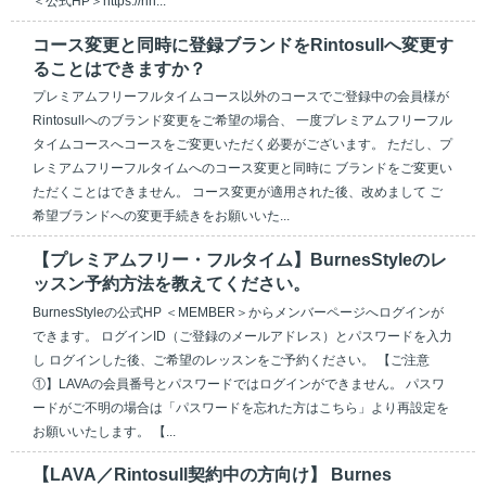
＜公式HP＞https://rin...
コース変更と同時に登録ブランドをRintosullへ変更す
ることはできますか？
プレミアムフリーフルタイムコース以外のコースでご登録中の会員様が
Rintosullへのブランド変更をご希望の場合、 一度プレミアムフリーフル
タイムコースへコースをご変更いただく必要がございます。 ただし、プ
レミアムフリーフルタイムへのコース変更と同時に ブランドをご変更い
ただくことはできません。 コース変更が適用された後、改めまして ご
希望ブランドへの変更手続きをお願いいた...
【プレミアムフリー・フルタイム】BurnesStyleのレ
ッスン予約方法を教えてください。
BurnesStyleの公式HP ＜MEMBER＞からメンバーページへログインが
できます。 ログインID（ご登録のメールアドレス）とパスワードを入力
し ログインした後、ご希望のレッスンをご予約ください。 【ご注意
①】LAVAの会員番号とパスワードではログインができません。 パスワ
ードがご不明の場合は「パスワードを忘れた方はこちら」より再設定を
お願いいたします。 【...
【LAVA／Rintosull契約中の方向け】 Burnes