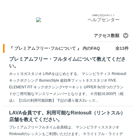
LAVA公式Q＆Aサイト
ヘルプセンター
アクセス数順
『 プレミアムフリー･フルについて 』 内のFAQ
全13件
プレミアムフリー・フルタイムについて教えてくださ
い。
ホットヨガスタジオ LAVAをはじめとする、 マシンピラティス Rintosull
キックボクシング BurnesStyle 超効率フィットネススタジオ FIVE
ELEMENT FIT キックボクシング×サーキット UPPER 9の5つのブラン
ドがご用可能なマンスリーメンバーとなります。 ※月額16,800円（税
込） 【1日の利用可能回数】 下記の通り最大3レッス...
LAVA会員です。利用可能なRintosull（リントスル）
店舗を教えてください。
プレミアムフリーフルタイム会員様は、 マシンピラティススタジオ
Rintosullのレッスンもご利用いただけます。 ※ライトフル・ライトデ