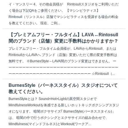
イ・マンスリー 4、その他会員様が Rintosullスタジオをご利用いただ
く場合は下記QAをご参照ください。 【マシンピラティス】
Rintosull（リントスル）店舗でマシンピラティスを受講する場合の料金
を教えてください。 現在、ご利...
【プレミアムフリー・フルタイム】LAVA↔Rintosull
間のブランド（店舗）変更に手数料はかかりますか？
プレミアムフリー・フルタイム会員様が、LAVAからRintosull、または
RintosullからLAVAへ ブランド（店舗）変更いただく際の変更手数料は
無料です。 ※BurnesStyle⇔LAVA間のブランド変更はできません。 ー
ーーーーーーーーーーーーーーーーーーーーーーーーーーーーーーーー
ーーーーーーーーーーーーーーーーーーーーーーーー ☆Rintosull（...
BurnesStyle（バーネススタイル）スタジオについて
教えてください。
BurnesStyleとは？ Sound×Hot×Lightの異空間スタジオで
MindfulnessWorkoutを体感できる新しいホットキックボクシングスタジ
オになります。 暗闇ボクササイズ｢ BurnesStyle(バーネススタイル)」
は、 暗闇の中で行うボクシングとエクササイズの組み合わせで、
Mindfulness(マインドフルネス)とWorkout(ワークア...