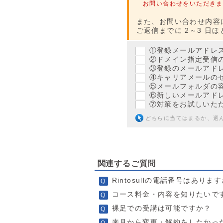
お問い合わせをいただきま
また、お問い合わせ内容
ご返信までに 2～3 
①登録メールアドレ
②ドメイン指定受信
③登録のメールアド
④キャリアメールの
⑤メールフォルダの
⑥新しいメールアド
⑦対策をお試しいた
どちらに当てはまるか、選
関連するご質問
Rintosullの電話番号はありま
コース料金・内容を知りたいで
裸足での受講は可能ですか？
来月から変更・解約をしたかっ