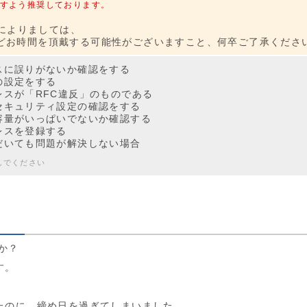
すよう推奨しております。
によりましては、
日ほどお時間を頂戴する可能性がございますこと、何卒ご了承くださ
スに誤りがないか確認をする
の設定をする
レスが「RFC違反」のものである
セキュリティ設定の確認をする
容量がいっぱいでないか確認する
レスを登録する
だいても問題が解決しない場合
んでください
すか？
す。
たのに、締め日を過ぎてしまいました。