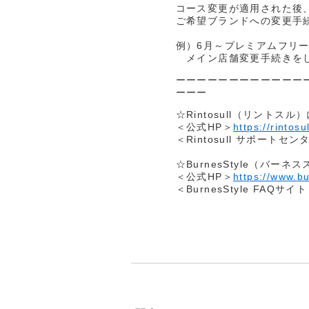
コース変更が適用された後
ご希望ブランドへの変更手
例）6月～プレミアムフリーフ
メイン店舗変更手続きをしてい
ーーーーーーーーーーーー
ーーー
☆Rintosull（リントス
＜公式HP＞
https://rintosul
＜Rintosull サポートセン
☆BurnesStyle（バ
＜公式HP＞
https://www.b
＜BurnesStyle FAQサイ