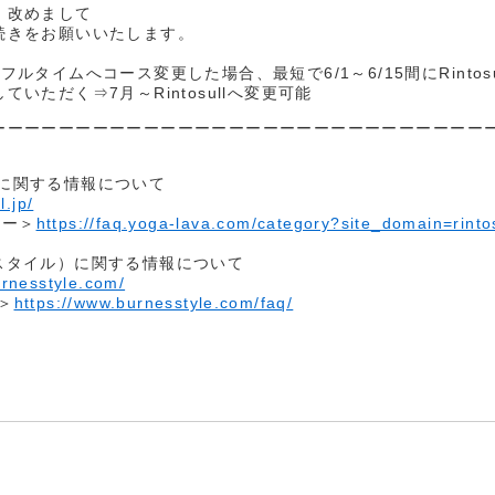
、改めまして
続きをお願いいたします。
ルタイムへコース変更した場合、最短で6/1～6/15間にRintosu
ただく⇒7月～Rintosullへ変更可能
ーーーーーーーーーーーーーーーーーーーーーーーーーーーーー
ル）に関する情報について
l.jp/
ター＞
https://faq.yoga-lava.com/category?site_domain=rinto
ーネススタイル）に関する情報について
urnesstyle.com/
ト＞
https://www.burnesstyle.com/faq/