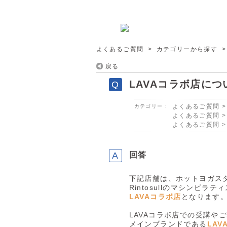
よくあるご質問
>
カテゴリーから探す
戻る
LAVAコラボ店に
よくあるご質問
カテゴリー :
よくあるご質問
よくあるご質問
回答
下記店舗は、ホットヨガスタ
Rintosullのマシンピラ
LAVAコラボ店
となります
LAVAコラボ店での受講や
メインブランドである
LAV