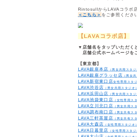
RintosullからLAVA
＜こちら＞
をご参照くださ
【LAVAコラボ店】
▼店舗名をタップいただく
店舗公式ホームページを
【東京都】
LAVA銀座本店
（男女共用スタジ
LAVA銀座グラッセ店
（男女共
LAVA新宿東口店
女性専用スタ
LAVA渋谷店
（男女共用スタジオ
LAVA浜田山店
（男女共用スタジ
LAVA池袋東口店
（女性専用ス
LAVA立川北口店
（男女共用ス
LAVA調布南口店
（男女共有ス
LAVA三軒茶屋店
（男女共有ス
LAVA大森店
（
女性専用スタジオ
LAVA日暮里店
（女性専用スタジ
LAVA大山店
（女性専用スタジオ