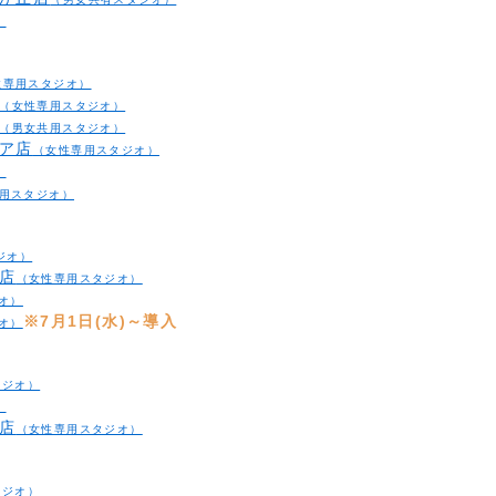
）
性専用スタジオ）
（女性専用スタジオ）
（男女共用スタジオ）
エア店
（女性専用スタジオ）
）
用スタジオ）
ジオ）
が店
（女性専用スタジオ）
オ）
※7月1日(水)～導入
オ）
タジオ）
）
岡店
（女性専用スタジオ）
タジオ）