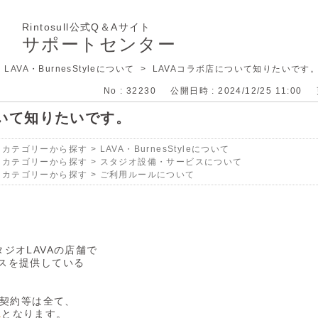
Rintosull公式Q＆Aサイト
サポートセンター
>
LAVA・BurnesStyleについて​
>
LAVAコラボ店について知りたいです
No : 32230
公開日時 : 2024/12/25 11:00
ついて知りたいです。
>
カテゴリーから探す
>
LAVA・BurnesStyleについて​
>
カテゴリーから探す
>
スタジオ設備・サービスについて​
>
カテゴリーから探す
>
ご利用ルールについて
ジオLAVAの店舗で
ティスを提供している
。
ご契約等は全て、
A
となります。