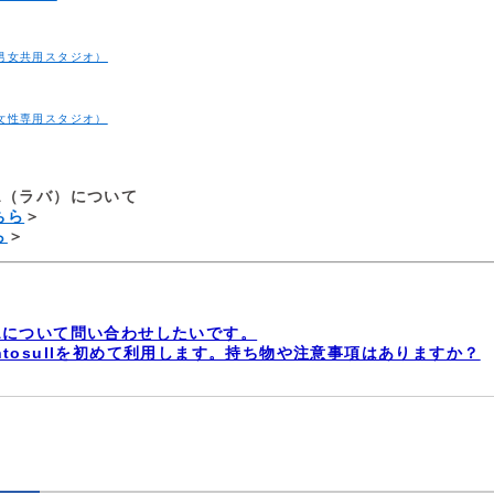
男女共用スタジオ）
女性専用スタジオ）
A（ラバ）について
ちら
＞
ら
＞
Aについて問い合わせしたいです。
ntosullを初めて利用します。持ち物や注意事項はありますか？