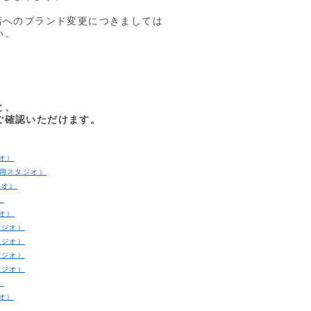
コラボ店へのブランド変更につきましては
い。
と、
ご確認いただけます。
オ）
用スタジオ）
ジオ）
）
オ）
タジオ）
タジオ）
タジオ）
タジオ）
）
オ）
）