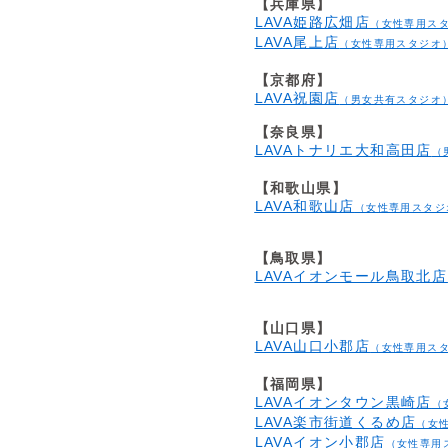
【兵庫県】
LAVA姫路広畑店
（女性専用ス
LAVA尾上店
（女性専用スタジオ
【京都府】
LAVA祝園店
（男女共有スタジオ
【奈良県】
LAVAトナリエ大和高田店
（
【和歌山県】
LAVA和歌山店
（女性専用スタジ
【鳥取県】
LAVAイオンモール鳥取北店
【山口県】
LAVA山口小郡店
（女性専用ス
【福岡県】
LAVAイオンタウン黒崎店
（
LAVA楽市街道くるめ店
（女
LAVAイオン小郡店
（女性専用