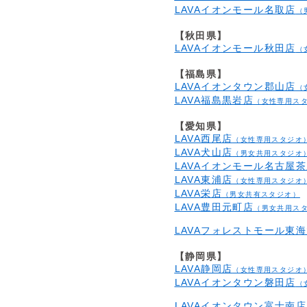
LAVAイオンモール名取店
（
【秋田県】
LAVAイオンモール秋田店
（
【福島県】
LAVAイオンタウン郡山店
（
LAVA福島黒岩店
（女性専用ス
【愛知県】
LAVA西尾店
（女性専用スタジオ
LAVA犬山店
（男女共用スタジオ
LAVAイオンモール名古屋
LAVA東浦店
（女性専用スタジオ
LAVA栄店
（男女共有スタジオ）
LAVA豊田元町店
（男女共用ス
LAVAフォレストモール東
【静岡県】
LAVA静岡店
（女性専用スタジオ
LAVAイオンタウン磐田店
（
LAVAイオンタウン富士南店