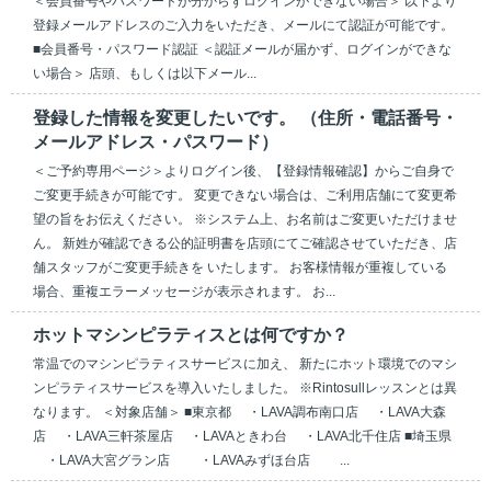
＜会員番号やパスワードが分からずログインができない場合＞ 以下より
登録メールアドレスのご入力をいただき、メールにて認証が可能です。
■会員番号・パスワード認証 ＜認証メールが届かず、ログインができな
い場合＞ 店頭、もしくは以下メール...
登録した情報を変更したいです。 （住所・電話番号・
メールアドレス・パスワード）
＜ご予約専用ページ＞よりログイン後、【登録情報確認】からご自身で
ご変更手続きが可能です。 変更できない場合は、ご利用店舗にて変更希
望の旨をお伝えください。 ※システム上、お名前はご変更いただけませ
ん。 新姓が確認できる公的証明書を店頭にてご確認させていただき、店
舗スタッフがご変更手続きを いたします。 お客様情報が重複している
場合、重複エラーメッセージが表示されます。 お...
ホットマシンピラティスとは何ですか？
常温でのマシンピラティスサービスに加え、 新たにホット環境でのマシ
ンピラティスサービスを導入いたしました。 ※Rintosullレッスンとは異
なります。 ＜対象店舗＞ ■東京都 ・LAVA調布南口店 ・LAVA大森
店 ・LAVA三軒茶屋店 ・LAVAときわ台 ・LAVA北千住店 ■埼玉県
・LAVA大宮グラン店 ・LAVAみずほ台店 ...