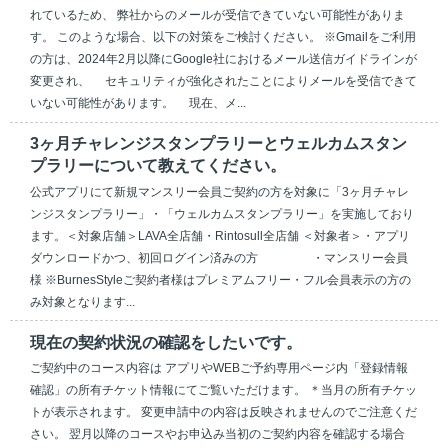
れているため、 弊社からのメールが受信できていない可能性がありま
す。 このような場合、以下の対策をご検討ください。 ※Gmailをご利用
の方は、2024年2月以降にGoogle社におけるメール送信ガイドラインが
変更され、 セキュリティが強化されたことによりメールを受信できて
いない可能性があります。 現在、メ...
3ヶ月チャレンジスタンプラリーとウェルカムスタン
プラリーについて教えてください。
公式アプリにて新規マンスリー会員ご契約の方を対象に「3ヶ月チャレ
ンジスタンプラリー」・「ウェルカムスタンプラリー」を実施しており
ます。​​ ＜対象店舗＞LAVA全店舗・Rintosull全店舗 ＜対象者＞・アプリ
ダウンロードかつ、初回ログイン済みの方 ・マンスリー会員
様 ※BurnesStyleご契約者様はプレミアムフリー・フル会員表示の方の
み対象となります...
現在の契約状況の確認をしたいです。
ご契約中のコース内容は アプリやWEBご予約専用ページ内「登録情報
確認」の所有チケット情報にてご覧いただけます。 ＊当月の所有チケッ
トが表示されます。 変更申請中の内容は反映されませんのでご注意くだ
さい。 翌月以降のコースやお申込み当初のご契約内容を確認する場合