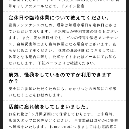
帯キャリアのメールなどで、ドメイン指定...
定休日や臨時休業について教えてください。
設備メンテナンスのため、通常は毎週水曜日を定休日とさせ
ていただいております。 ※水曜日が特別営業の場合もござい
ます。 また、定休日以外でも、ビルの停電や緊急メンテナン
ス、自然災害等により臨時休業となる場合がございます。あ
らかじめご了承ください。 休業の最終判断につきましては、
休業となる場合に限り、公式サイトまたはメールにてお知ら
せいたします。 下記ページよりご確認ください。 ...
病気、怪我をしているのですが利用できます
か？
安全にご参加いただくためにも、かかりつけの医師にご相談
いただくことをお勧めします。
店舗に忘れ物をしてしまいました。
お忘れ物は1ヶ月間店頭にて保管しております。 ご来店時、
店頭スタッフにお声がけください。 ※貴重品は速やかに警察
へ届出をいたします。 jump oneにつきましてはお電話窓口